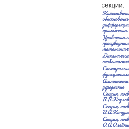
секции:
Качественн
обыкновенн
дифференциа
приложения
Уравнения 
производным
математиче
Динамически
особенносте
Спектральн
функционал
Асимптотич
усреднение
Секция, пос
В.В.Козлов
Секция, пос
В.А.Кондра
Секция, пос
О.А.Олейни