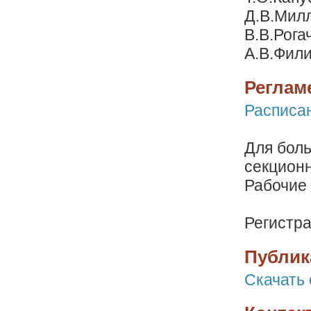
Д.В.Милл
В.В.Рога
А.В.Фили
Реглам
Расписа
Для бол
секционн
Рабочие 
Регистра
Публик
Скачать 