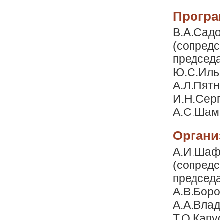
Програ
В.А.Садо
(сопредс
председа
Ю.С.Илья
А.Л.Пятн
И.Н.Серг
А.С.Шам
Органи
А.И.Шафа
(сопредс
председа
А.В.Боро
А.А.Влад
Т.О.Капу